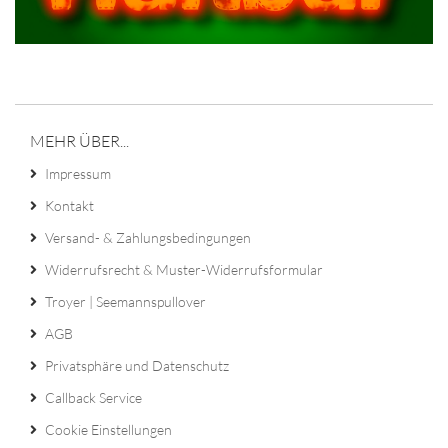
MEHR ÜBER...
Impressum
Kontakt
Versand- & Zahlungsbedingungen
Widerrufsrecht & Muster-Widerrufsformular
Troyer | Seemannspullover
AGB
Privatsphäre und Datenschutz
Callback Service
Cookie Einstellungen