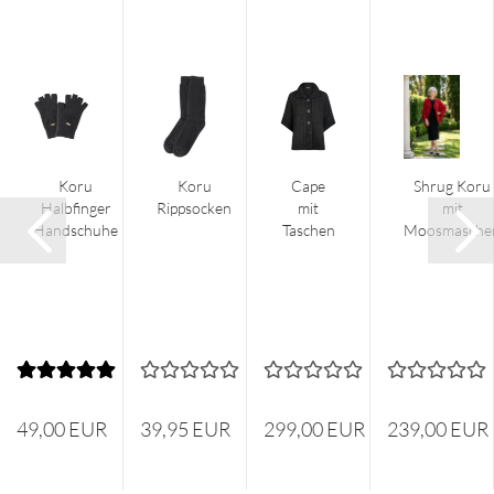
Koru
Koru
Cape
Shrug Koru
Halbfinger
Rippsocken
mit
mit
Handschuhe
Taschen
Moosmasche
49,00 EUR
39,95 EUR
299,00 EUR
239,00 EUR