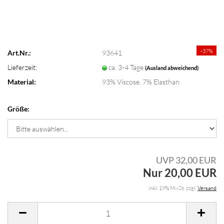
-37%
Art.Nr.:
93641
Lieferzeit:
ca. 3-4 Tage
(Ausland abweichend)
Material:
93% Viscose, 7% Elasthan
Größe:
UVP 32,00 EUR
Nur 20,00 EUR
inkl. 19% MwSt. zzgl.
Versand