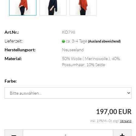
Art.Nr.:
KO798
Lieferzeit:
ca. 3-4 Tage
(Ausland abweichend)
Herstellungsort:
Neuseeland
Material:
50% Wolle ( Merinowolle ), 40%
Possumhaar, 10% Seide
Farbe:
197,00 EUR
inkl. 19% MwSt. zzgl.
Versand