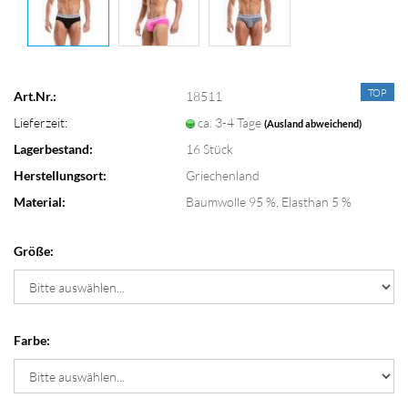
TOP
Art.Nr.:
18511
Lieferzeit:
ca. 3-4 Tage
(Ausland abweichend)
Lagerbestand:
16
Stück
Herstellungsort:
Griechenland
Material:
Baumwolle 95 %, Elasthan 5 %
Größe:
Farbe: