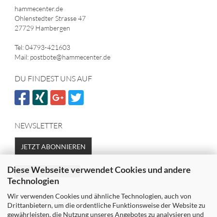
hammecenter.de
Ohlenstedter Strasse 47
27729 Hambergen
Tel: 04793-421603
Mail: postbote@hammecenter.de
DU FINDEST UNS AUF
NEWSLETTER
JETZT ABONNIEREN
Diese Webseite verwendet Cookies und andere
Vertrag widerrufen
Technologien
Wir verwenden Cookies und ähnliche Technologien, auch von
SICHER EINKAUFEN MIT
Drittanbietern, um die ordentliche Funktionsweise der Website zu
gewährleisten, die Nutzung unseres Angebotes zu analysieren und