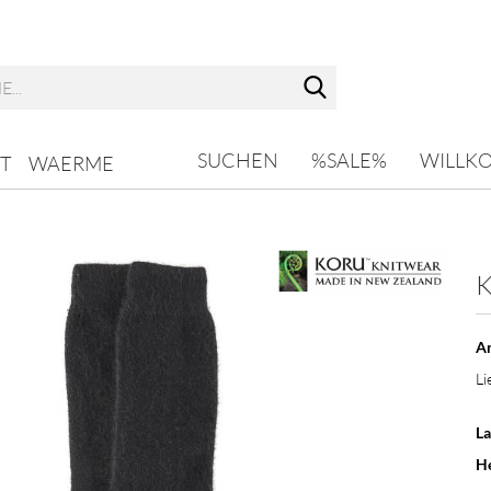
Suche...
SUCHEN
%SALE%
WILLK
T
WAERME
K
Ar
Li
La
He