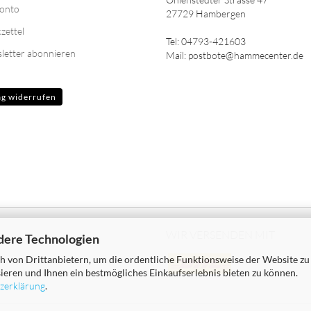
Konto
27729 Hambergen
zettel
Tel: 04793-421603
letter abonnieren
Mail: postbote@hammecenter.de
ag widerrufen
WIR VERSENDEN MIT
dere Technologien
 von Drittanbietern, um die ordentliche Funktionsweise der Website zu
ieren und Ihnen ein bestmögliches Einkaufserlebnis bieten zu können.
zerklärung
.