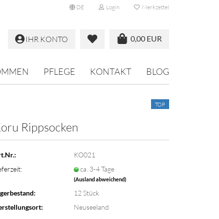
DE
Login
Merkzettel
0,00 EUR
IHR KONTO
OMMEN
PFLEGE
KONTAKT
BLOG
TOP
oru Rippsocken
t.Nr.:
KO021
eferzeit:
ca. 3-4 Tage
(Ausland abweichend)
gerbestand:
12
Stück
rstellungsort:
Neuseeland