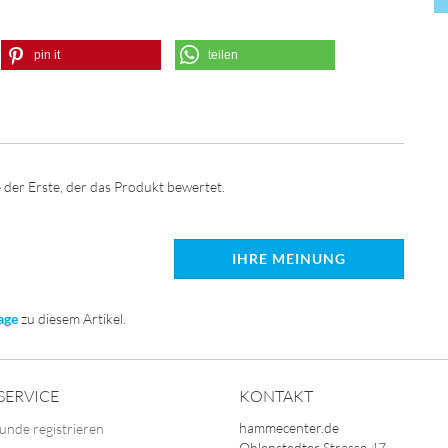
pin it
teilen
 der Erste, der das Produkt bewertet.
IHRE MEINUNG
age
zu diesem Artikel.
SERVICE
KONTAKT
hammecenter.de
unde registrieren
Ohlenstedter Strasse 47