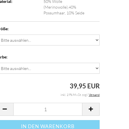
terial:
50% Wolle
(Merinowolle),40%
Possumhaar, 10% Seide
röße:
rbe:
39,95 EUR
inkl. 19% MwSt. zzgl.
Versand