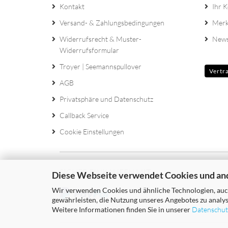
Kontakt
Ihr 
Versand- & Zahlungsbedingungen
Merk
Widerrufsrecht & Muster-
News
Widerrufsformular
Troyer | Seemannspullover
Vertr
AGB
Privatsphäre und Datenschutz
Callback Service
Cookie Einstellungen
SICHER EINKAUFEN MIT
Diese Webseite verwendet Cookies und an
Wir verwenden Cookies und ähnliche Technologien, auch
gewährleisten, die Nutzung unseres Angebotes zu analys
Weitere Informationen finden Sie in unserer
Datenschut