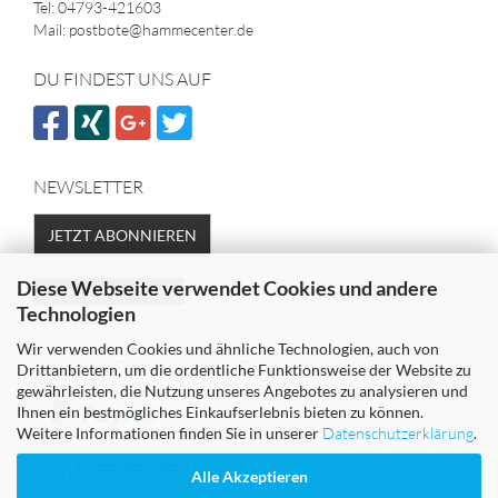
Tel: 04793-421603
Mail: postbote@hammecenter.de
DU FINDEST UNS AUF
NEWSLETTER
JETZT ABONNIEREN
Diese Webseite verwendet Cookies und andere
Vertrag widerrufen
Technologien
Wir verwenden Cookies und ähnliche Technologien, auch von
SICHER EINKAUFEN MIT
Drittanbietern, um die ordentliche Funktionsweise der Website zu
gewährleisten, die Nutzung unseres Angebotes zu analysieren und
Ihnen ein bestmögliches Einkaufserlebnis bieten zu können.
Weitere Informationen finden Sie in unserer
Datenschutzerklärung
.
WIR VERSENDEN MIT
Alle Akzeptieren