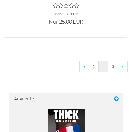
UVP 69,95 EUR
Nur 25,00 EUR
«
1
2
3
»
Angebote