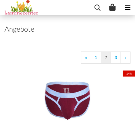
Angebote
«
1
2
3
»
-49%